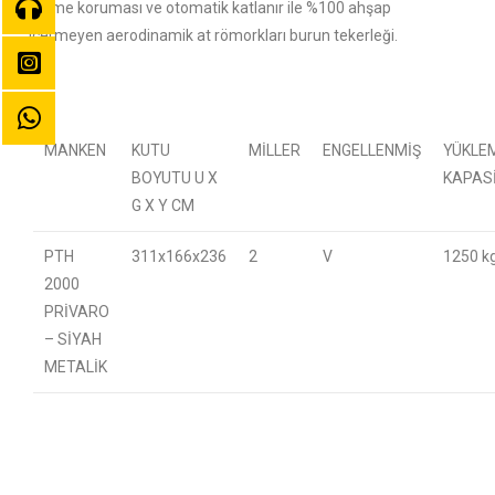
tekme koruması ve otomatik katlanır ile %100 ahşap
içermeyen aerodinamik at römorkları burun tekerleği.
MANKEN
KUTU
MILLER
ENGELLENMIŞ
YÜKLE
BOYUTU U X
KAPAS
G X Y CM
PTH
311x166x236
2
V
1250 k
2000
PRIVARO
– SIYAH
METALIK