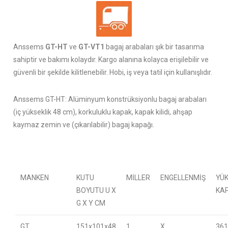
Anssems
GT-HT
ve
GT-VT1
bagaj arabaları şık bir tasarıma
sahiptir ve bakımı kolaydır. Kargo alanına kolayca erişilebilir ve
güvenli bir şekilde kilitlenebilir. Hobi, iş veya tatil için kullanışlıdır.
Anssems GT-HT: Alüminyum konstrüksiyonlu bagaj arabaları
(iç yükseklik 48 cm), korkuluklu kapak, kapak kilidi, ahşap
kaymaz zemin ve (çıkarılabilir) bagaj kapağı.
MANKEN
KUTU
MILLER
ENGELLENMIŞ
YÜ
BOYUTU U X
KA
G X Y CM
GT
151x101x48
1
X
361