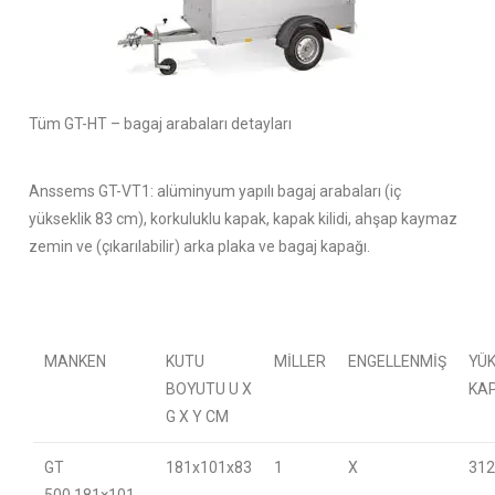
Tüm GT-HT – bagaj arabaları detayları
Anssems GT-VT1: alüminyum yapılı bagaj arabaları (iç
yükseklik 83 cm), korkuluklu kapak, kapak kilidi, ahşap kaymaz
zemin ve (çıkarılabilir) arka plaka ve bagaj kapağı.
MANKEN
KUTU
MILLER
ENGELLENMIŞ
YÜ
BOYUTU U X
KA
G X Y CM
GT
181x101x83
1
X
312
500,181×101