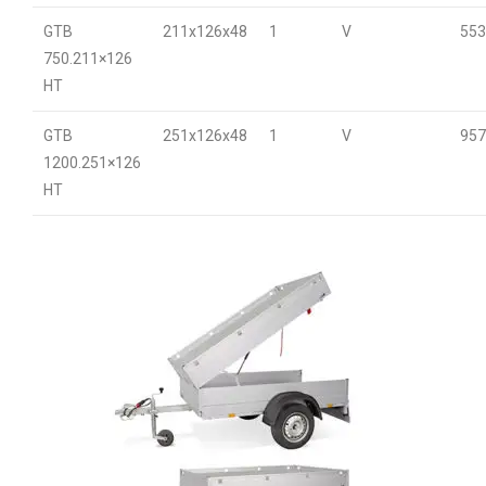
GTB
211x126x48
1
V
553
750.211×126
HT
GTB
251x126x48
1
V
957
1200.251×126
HT