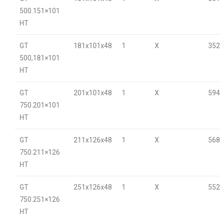
500.151×101
HT
GT
181x101x48
1
X
352
500,181×101
HT
GT
201x101x48
1
X
594
750.201×101
HT
GT
211x126x48
1
X
568
750.211×126
HT
GT
251x126x48
1
X
552
750.251×126
HT