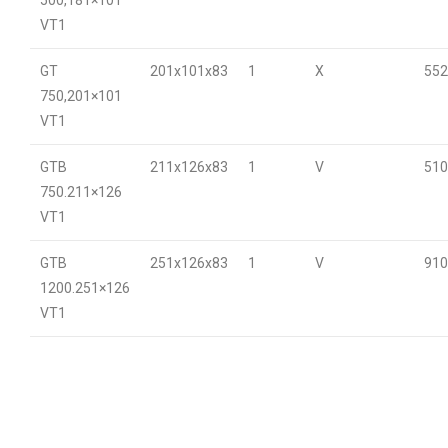
VT1
GT
201x101x83
1
X
552
750,201×101
VT1
GTB
211x126x83
1
V
510
750.211×126
VT1
GTB
251x126x83
1
V
910
1200.251×126
VT1