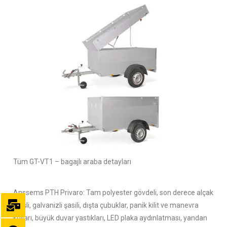
Tüm GT-VT1 – bagajlı araba detayları
Anssems PTH Privaro: Tam polyester gövdeli, son derece alçak
girişli, galvanizli şasili, dışta çubuklar, panik kilit ve manevra
kolları, büyük duvar yastıkları, LED plaka aydınlatması, yandan