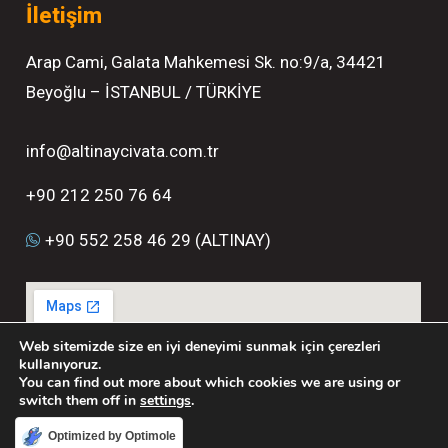
İletişim
Arap Cami, Galata Mahkemesi Sk. no:9/a, 34421
Beyoğlu – İSTANBUL / TÜRKİYE
info@altinaycivata.com.tr
+90 212 250 76 64
+90 552 258 46 29 (ALTINAY)
Web sitemizde size en iyi deneyimi sunmak için çerezleri
kullanıyoruz.
You can find out more about which cookies we are using or
switch them off in
settings
.
Optimized by Optimole
Kabul et