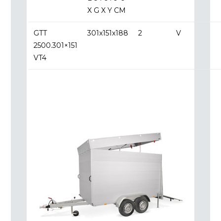
X G X Y CM
GTT
301x151x188
2
V
2500.301×151
VT4