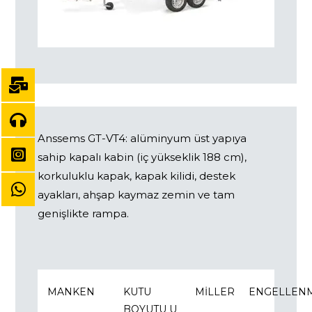
Tüm GT-VT3 – kapalı araç detayları
Anssems GT-VT4: alüminyum üst yapıya
sahip kapalı kabin (iç yükseklik 188 cm),
korkuluklu kapak, kapak kilidi, destek
ayakları, ahşap kaymaz zemin ve tam
genişlikte rampa.
MANKEN
KUTU
MILLER
ENGELLENM
BOYUTU U