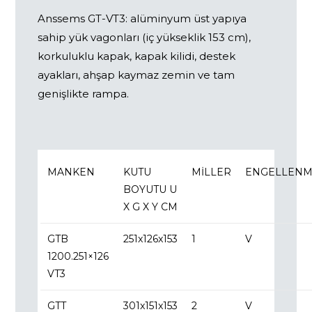
Anssems GT-VT3: alüminyum üst yapıya
sahip yük vagonları (iç yükseklik 153 cm),
korkuluklu kapak, kapak kilidi, destek
ayakları, ahşap kaymaz zemin ve tam
genişlikte rampa.
MANKEN
KUTU
MILLER
ENGELLENM
BOYUTU U
X G X Y CM
GTB
251x126x153
1
V
1200.251×126
VT3
GTT
301x151x153
2
V