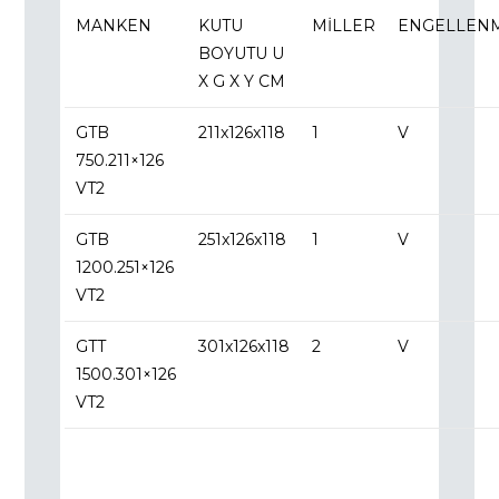
MANKEN
KUTU
MILLER
ENGELLENM
BOYUTU U
X G X Y CM
GTB
211x126x118
1
V
750.211×126
VT2
GTB
251x126x118
1
V
1200.251×126
VT2
GTT
301x126x118
2
V
1500.301×126
VT2