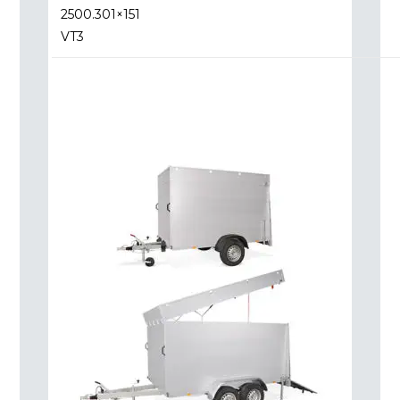
2500.301×151
VT3