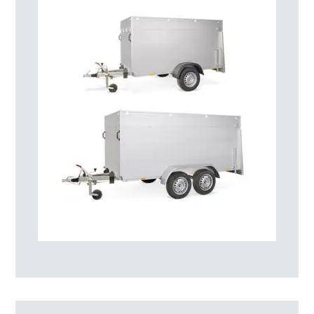
Tüm GT-VT2 – kapalı araç detayları