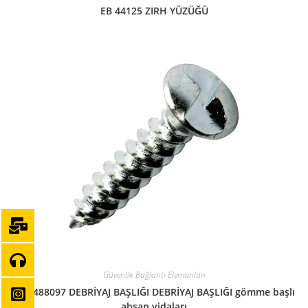
EB 44125 ZIRH YÜZÜĞÜ
Güvenlik Bağlantı Elemanları
EB 4488097 DEBRİYAJ BAŞLIĞI DEBRİYAJ BAŞLIĞI gömme başlı
ahşap vidaları