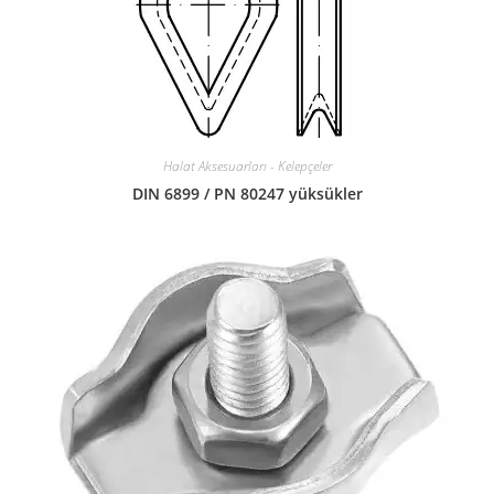
Halat Aksesuarları - Kelepçeler
DIN 6899 / PN 80247 yüksükler