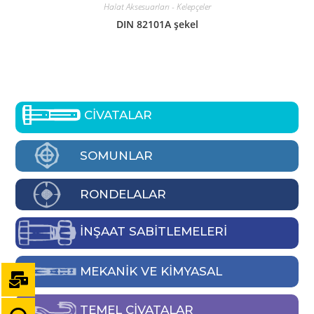
Halat Aksesuarları - Kelepçeler
DIN 82101A şekel
CİVATALAR
SOMUNLAR
RONDELALAR
İNŞAAT SABİTLEMELERİ
MEKANIK VE KIMYASAL
TEMEL CIVATALAR