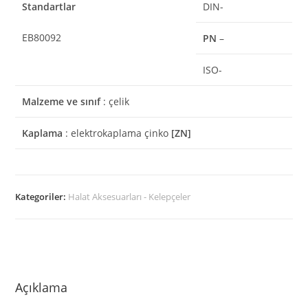
Standartlar
DIN-
EB80092
PN
–
ISO-
Malzeme ve sınıf
: çelik
Kaplama
: elektrokaplama çinko
[ZN]
Kategoriler:
Halat Aksesuarları - Kelepçeler
Açıklama