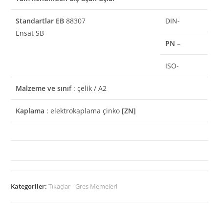
Standartlar
EB
88307
DIN-
Ensat SB
PN
–
ISO-
Malzeme ve sınıf
: çelik / A2
Kaplama
: elektrokaplama çinko
[ZN]
Kategoriler:
Tıkaçlar - Gres Memeleri