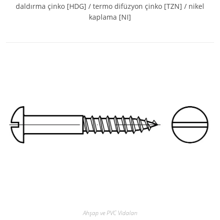
daldırma çinko [HDG] / termo difüzyon çinko [TZN] / nikel
kaplama [NI]
Ahşap ve PVC Vidaları