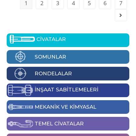
1
2
3
4
5
6
7
CİVATALAR
SOMUNLAR
RONDELALAR
İNŞAAT SABİTLEMELERİ
MEKANIK VE KIMYASAL
TEMEL CIVATALAR