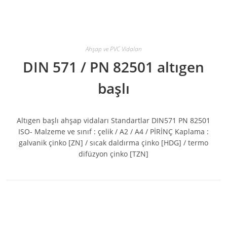
Ahşap ve PVC Vidaları
DIN 571 / PN 82501 altıgen
başlı
Altıgen başlı ahşap vidaları Standartlar DIN571 PN 82501
ISO- Malzeme ve sınıf : çelik / A2 / A4 / PİRİNÇ Kaplama :
galvanik çinko [ZN] / sıcak daldırma çinko [HDG] / termo
difüzyon çinko [TZN]