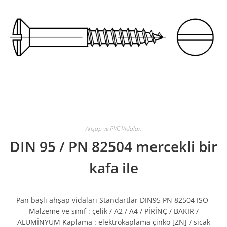
Ahşap ve PVC Vidaları
DIN 95 / PN 82504 mercekli bir
kafa ile
Pan başlı ahşap vidaları Standartlar DIN95 PN 82504 ISO-
Malzeme ve sınıf : çelik / A2 / A4 / PİRİNÇ / BAKIR /
ALÜMİNYUM Kaplama : elektrokaplama çinko [ZN] / sıcak