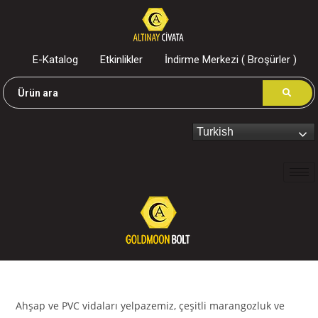
E-Katalog
Etkinlikler
İndirme Merkezi ( Broşürler )
Turkish
Ahşap ve PVC vidaları yelpazemiz, çeşitli marangozluk ve