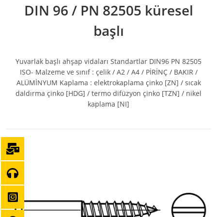
DIN 96 / PN 82505 küresel
başlı
Yuvarlak başlı ahşap vidaları Standartlar DIN96 PN 82505
ISO- Malzeme ve sınıf : çelik / A2 / A4 / PİRİNÇ / BAKIR /
ALÜMİNYUM Kaplama : elektrokaplama çinko [ZN] / sıcak
daldırma çinko [HDG] / termo difüzyon çinko [TZN] / nikel
kaplama [NI]