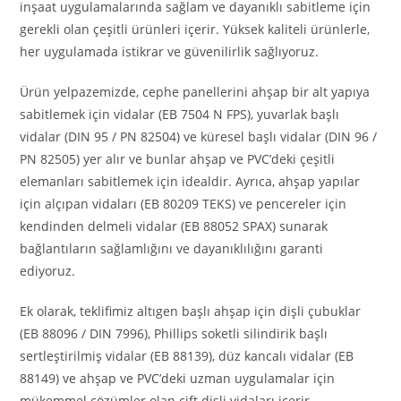
inşaat uygulamalarında sağlam ve dayanıklı sabitleme için
gerekli olan çeşitli ürünleri içerir. Yüksek kaliteli ürünlerle,
her uygulamada istikrar ve güvenilirlik sağlıyoruz.
Ürün yelpazemizde, cephe panellerini ahşap bir alt yapıya
sabitlemek için vidalar (EB 7504 N FPS), yuvarlak başlı
vidalar (DIN 95 / PN 82504) ve küresel başlı vidalar (DIN 96 /
PN 82505) yer alır ve bunlar ahşap ve PVC’deki çeşitli
elemanları sabitlemek için idealdir. Ayrıca, ahşap yapılar
için alçıpan vidaları (EB 80209 TEKS) ve pencereler için
kendinden delmeli vidalar (EB 88052 SPAX) sunarak
bağlantıların sağlamlığını ve dayanıklılığını garanti
ediyoruz.
Ek olarak, teklifimiz altıgen başlı ahşap için dişli çubuklar
(EB 88096 / DIN 7996), Phillips soketli silindirik başlı
sertleştirilmiş vidalar (EB 88139), düz kancalı vidalar (EB
88149) ve ahşap ve PVC’deki uzman uygulamalar için
mükemmel çözümler olan çift dişli vidaları içerir.