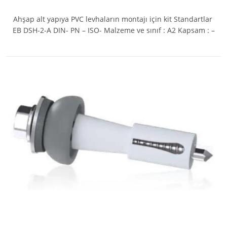
Ahşap alt yapıya PVC levhaların montajı için kit Standartlar
EB DSH-2-A DIN- PN – ISO- Malzeme ve sınıf : A2 Kapsam : –