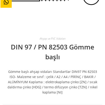
Ahşap ve PVC Vidaları
DIN 97 / PN 82503 Gömme
başlı
Gömme başlı ahşap vidaları Standartlar DIN97 PN 82503
ISO- Malzeme ve sınıf : çelik / A2 / A4 / PİRİNÇ / BAKIR /
ALÜMİNYUM Kaplama : elektrokaplama çinko [ZN] / sıcak
daldırma çinko [HDG] / termo difüzyon çinko [TZN] / nikel
kaplama [NI]