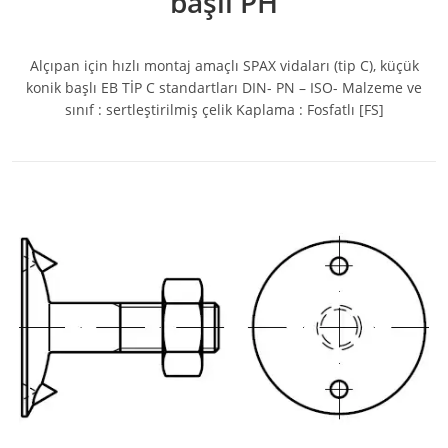
başlı PH
Alçıpan için hızlı montaj amaçlı SPAX vidaları (tip C), küçük
konik başlı EB TİP C standartları DIN- PN – ISO- Malzeme ve
sınıf : sertleştirilmiş çelik Kaplama : Fosfatlı [FS]