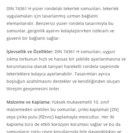
DIN 74361 H yüzer rondelalı tekerlek somunları, tekerlek
uygulamaları için tasarlanmış uzman bağlantı
elemanlarıdır. Benzersiz yüzer rondela tasarımıyla bu
somunlar, gerginlik ayarını kolaylaştırırken istikrarlı ve
güvenli bir bağlantı sağlar.
İşlevsellik ve Özellikler:
DIN 74361 H somunları, uygun
sıkma torkunun hızlı ve hassas bir şekilde ayarlanmasına ve
korunmasına olanak tanıyan hareketli rondela sayesinde
tekerleklere kolayca ayarlanabilir. Tasarımları ayrıca
boşluğun azaltılmasını destekler ve kendiliğinden oluşan
titreşim gevşemesini önler.
Malzeme ve Kaplama:
Yüksek mukavemetli 10. sınıf
malzemeden üretilen bu somunlar, çinko kaplamalı [ZN]
veya çinko pulu [flZnnc] kaplamayla mevcuttur. Her iki
kaplama türü de etkili korozyon koruması sağlar ve bu da
somunların zorlu çevre koşullarında bile dayanıklılığını ve