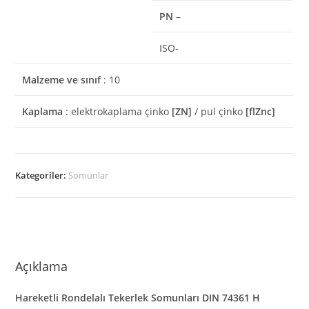
PN
–
ISO-
Malzeme ve sınıf
: 10
Kaplama
: elektrokaplama çinko
[ZN]
/ pul çinko
[flZnc]
Kategoriler:
Somunlar
Açıklama
Hareketli Rondelalı Tekerlek Somunları DIN 74361 H