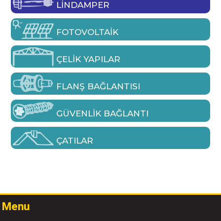
LINDAMPER
FOTOVOLTAIK
ÇELIK YAPILAR
FLANŞ BAĞLANTISI
GÜVENLIK BAĞLANTI
ÇATILAR
Menu