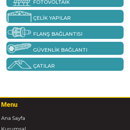
FOTOVOLTAIK
ÇELIK YAPILAR
FLANŞ BAĞLANTISI
GÜVENLIK BAĞLANTI
ÇATILAR
Menu
Ana Sayfa
Kurumsal