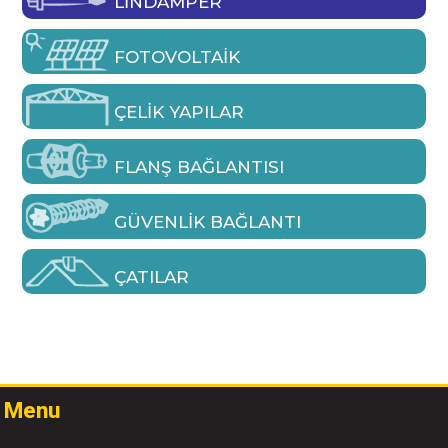
LINDAMPER
FOTOVOLTAIK
ÇELIK YAPILAR
FLANŞ BAĞLANTISI
GÜVENLIK BAĞLANTI
ÇATILAR
Menu