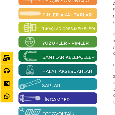
PERÇIN SOMUNLARI
D
E
PINLER ANAHTARLAR
s
k
TIKAÇLAR GRES MEMELERI
D
m
YÜZÜKLER - PIMLER
y
K
BANTLAR KELEPÇELER
T
HALAT AKSESUARLARI
G
U
SAPLAR
i
K
LINDAMPER
K
FOTOVOLTAIK