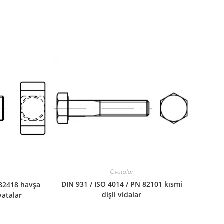
Civatalar
DIN 931 / ISO 4014 / PN 82101 kısmi
 82418 havşa
dişli vidalar
ıvatalar