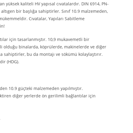
lan yüksek kaliteli HV yapısal cıvatalardır. DIN 6914, PN-
ltıgen bir başlığa sahiptirler. Sınıf 10.9 malzemeden,
n mükemmeldir. Cıvatalar, Yapıları Sabitleme
in!
tılar için tasarlanmıştır. 10,9 mukavemetli bir
li olduğu binalarda, köprülerde, makinelerde ve diğer
a sahiptirler, bu da montajı ve sökümü kolaylaştırır.
dir (HDG).
i eden 10.9 güçteki malzemeden yapılmıştır.
iren diğer yerlerde ön gerilimli bağlantılar için
.