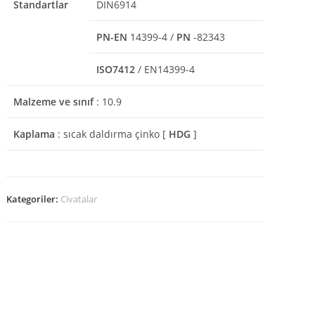
Standartlar
DIN6914
PN-EN
14399-4 /
PN
-82343
ISO7412
/ EN14399-4
Malzeme ve sınıf
: 10.9
Kaplama
: sıcak daldırma çinko [
HDG
]
Kategoriler:
Civatalar