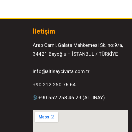
İletişim
Arap Cami, Galata Mahkemesi Sk. no:9/a,
34421 Beyoğlu – İSTANBUL / TÜRKİYE
info@altinaycivata.com.tr
+90 212 250 76 64
+90 552 258 46 29 (ALTINAY)