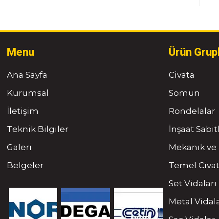
Menu
Ürün Grup
Ana Sayfa
Civata
Kurumsal
Somun
İletişim
Rondelalar
Teknik Bilgiler
İnşaat Sabi
Galeri
Mekanik ve 
Belgeler
Temel Civat
Set Vidaları
Metal Vidal