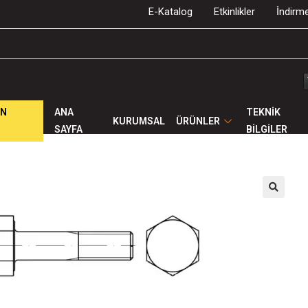
E-Katalog
Etkinlikler
İndirme
ÜN
ANA
TEKNİK
KURUMSAL
ÜRÜNLER
SAYFA
BİLGİLER