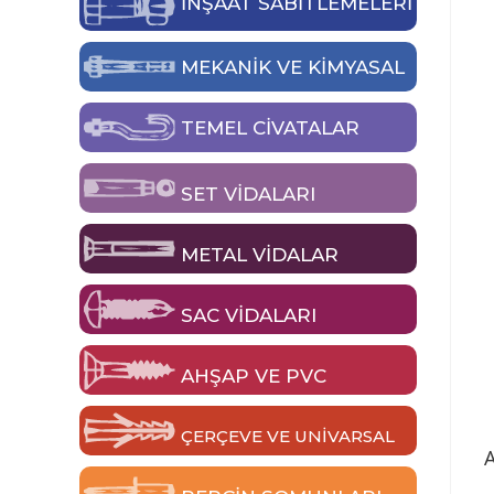
İNŞAAT SABİTLEMELERİ
MEKANIK VE KIMYASAL
TEMEL CIVATALAR
SET VIDALARI
METAL VIDALAR
SAC VIDALARI
AHŞAP VE PVC
ÇERÇEVE VE UNIVARSAL