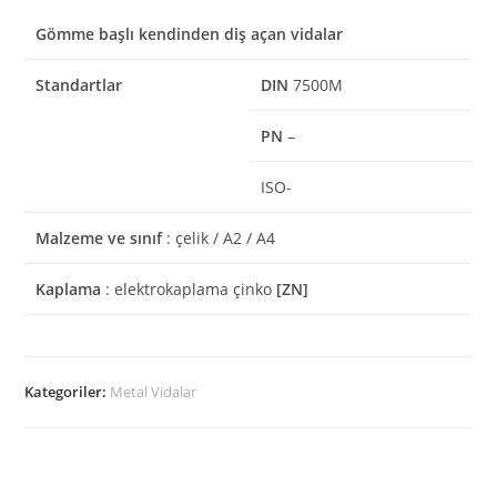
Gömme başlı kendinden diş açan vidalar
Standartlar
DIN
7500M
PN
–
ISO-
Malzeme ve sınıf
: çelik / A2 / A4
Kaplama
: elektrokaplama çinko
[ZN]
Kategoriler:
Metal Vidalar