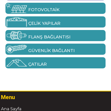
FOTOVOLTAIK
ÇELIK YAPILAR
FLANŞ BAĞLANTISI
GÜVENLIK BAĞLANTI
ÇATILAR
Menu
Ana Sayfa