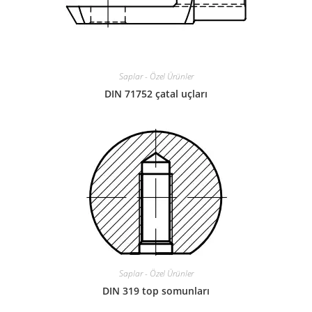
Saplar - Özel Ürünler
DIN 71752 çatal uçları
Saplar - Özel Ürünler
DIN 319 top somunları