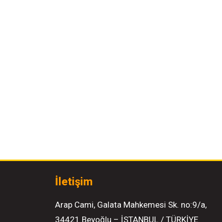
İletişim
Arap Cami, Galata Mahkemesi Sk. no:9/a,
34421 Beyoğlu – İSTANBUL / TÜRKİYE