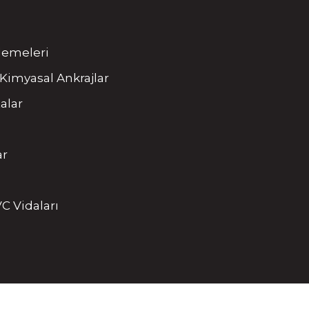
tlemeleri
Kimyasal Ankrajlar
alar
ar
C Vidaları