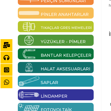
PERÇIN SOMUNLARI
h
PINLER ANAHTARLAR
TIKAÇLAR GRES MEMELERI
İ
YÜZÜKLER - PIMLER
BANTLAR KELEPÇELER
HALAT AKSESUARLARI
SAPLAR
LINDAMPER
FOTOVOLTAIK