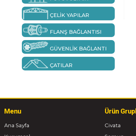
ÇELIK YAPILAR
FLANŞ BAĞLANTISI
GÜVENLIK BAĞLANTI
ÇATILAR
Menu
Ürün Grup
Ana Sayfa
Civata