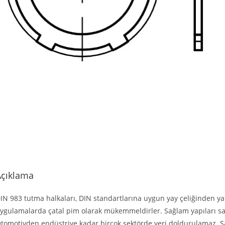
Açıklama
IN 983 tutma halkaları, DIN standartlarına uygun yay çeliğinden yapı
ygulamalarda çatal pim olarak mükemmeldirler. Sağlam yapıları saye
tomotivden endüstriye kadar birçok sektörde yeri doldurulamaz. S