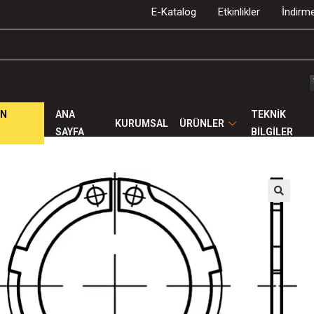
E-Katalog
Etkinlikler
İndirme
ÜN
ANA
TEKNİK
KURUMSAL
ÜRÜNLER
SAYFA
BİLGİLER