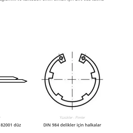
r
Yüzükler - Pimler
N 82001 düz
DIN 984 delikler için halkalar