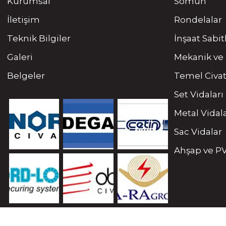
Kurumsal
Somun
İletişim
Rondelalar
Teknik Bilgiler
İnşaat Sabi
Galeri
Mekanik ve 
Belgeler
Temel Civat
Set Vidaları
Metal Vidal
Sac Vidalar
Ahşap ve PV