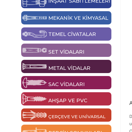
İNŞAAT SABİTLEMELERİ
MEKANIK VE KIMYASAL
TEMEL CIVATALAR
SET VIDALARI
METAL VIDALAR
SAC VIDALARI
AHŞAP VE PVC
D
ÇERÇEVE VE UNIVARSAL
u
O