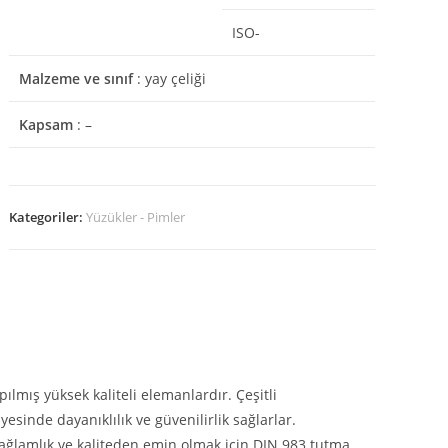
ISO-
Malzeme ve sınıf
: yay çeliği
Kapsam
: –
Kategoriler:
Yüzükler - Pimler
lmış yüksek kaliteli elemanlardır. Çeşitli
sinde dayanıklılık ve güvenilirlik sağlarlar.
ağlamlık ve kaliteden emin olmak için DIN 983 tutma