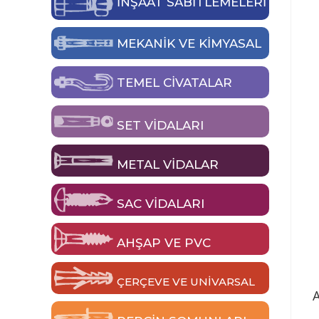
İNŞAAT SABİTLEMELERİ
MEKANIK VE KIMYASAL
TEMEL CIVATALAR
SET VIDALARI
METAL VIDALAR
SAC VIDALARI
AHŞAP VE PVC
ÇERÇEVE VE UNIVARSAL