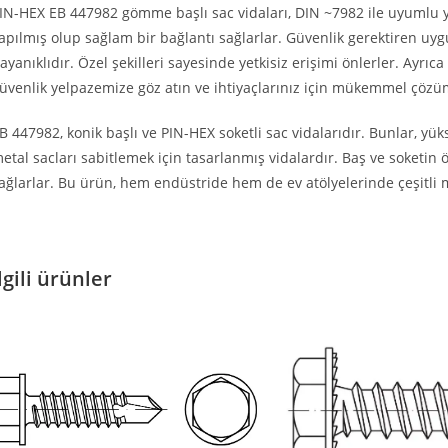
IN-HEX EB 447982 gömme başlı sac vidaları, DIN ~7982 ile uyumlu yü
apılmış olup sağlam bir bağlantı sağlarlar. Güvenlik gerektiren uygu
ayanıklıdır. Özel şekilleri sayesinde yetkisiz erişimi önlerler. Ayr
üvenlik yelpazemize göz atın ve ihtiyaçlarınız için mükemmel çöz
B 447982, konik başlı ve PIN-HEX soketli sac vidalarıdır. Bunlar, yü
etal sacları sabitlemek için tasarlanmış vidalardır. Baş ve soketin 
ağlarlar. Bu ürün, hem endüstride hem de ev atölyelerinde çeşitli 
lgili ürünler