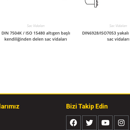
Sac Vidaları
Sac Vidaları
DIN6928/ISO7053 yakalı 
DIN 7504K / ISO 15480 altıgen başlı
sac vidaları
kendiliğinden delen sac vidaları
larımız
Bizi Takip Edin