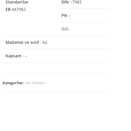
Standartlar
DIN
~7982
EB
447982
PN
–
ISO-
Malzeme ve sınıf
: A2
Kapsam
: –
Kategoriler:
Sac Vidaları