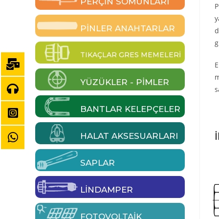
PERÇIN SOMUNLARI
P
y
PINLER ANAHTARLAR
d
g
TIKAÇLAR GRES MEMELERI
E
m
YÜZÜKLER - PIMLER
s
BANTLAR KELEPÇELER
İ
HALAT AKSESUARLARI
SAPLAR
LINDAMPER
FOTOVOLTAIK