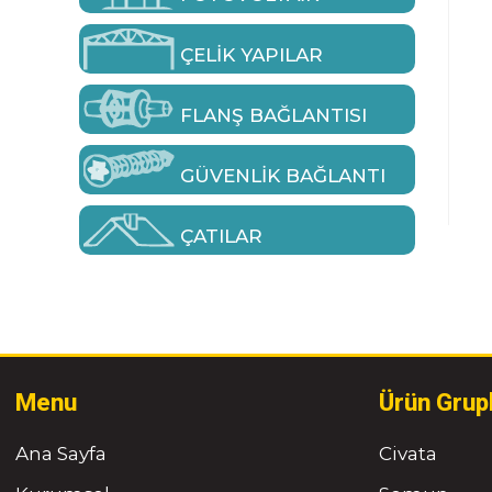
ÇELIK YAPILAR
FLANŞ BAĞLANTISI
GÜVENLIK BAĞLANTI
ÇATILAR
Menu
Ürün Grup
Ana Sayfa
Civata