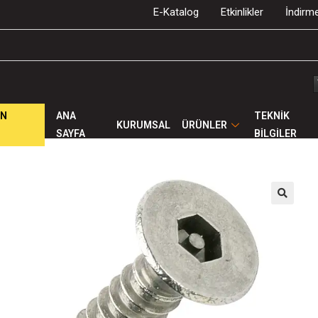
E-Katalog
Etkinlikler
İndirme
ÜN
ANA
TEKNİK
KURUMSAL
ÜRÜNLER
SAYFA
BİLGİLER