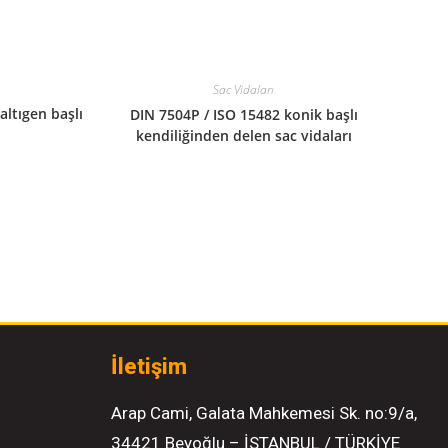
Sac Vidaları
altıgen başlı
DIN 7504P / ISO 15482 konik başlı
kendiliğinden delen sac vidaları
İletişim
Arap Cami, Galata Mahkemesi Sk. no:9/a,
34421 Beyoğlu – İSTANBUL / TÜRKİYE