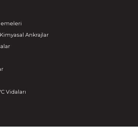
tlemeleri
Kimyasal Ankrajlar
alar
ar
C Vidaları