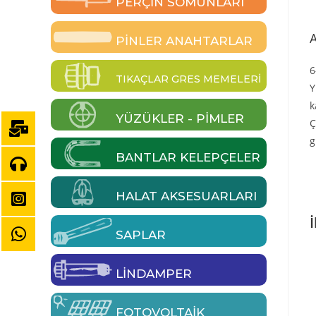
PERÇIN SOMUNLARI
PINLER ANAHTARLAR
6
TIKAÇLAR GRES MEMELERI
Y
k
YÜZÜKLER - PIMLER
Ç
g
BANTLAR KELEPÇELER
HALAT AKSESUARLARI
İ
SAPLAR
LINDAMPER
FOTOVOLTAIK