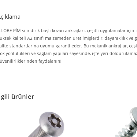
Açıklama
-LOBE PİM silindirik başlı kovan ankrajları, çeşitli uygulamalar için
üksek kaliteli A2 sınıfı malzemeden üretilmişlerdir, dayanıklılık ve 
alite standartlarına uyumu garanti eder. Bu mekanik ankrajlar, çe
ok yönlülükleri ve sağlam yapıları sayesinde, işte yeri doldurulamazl
üvenilirliklerinden faydalanın!
lgili ürünler