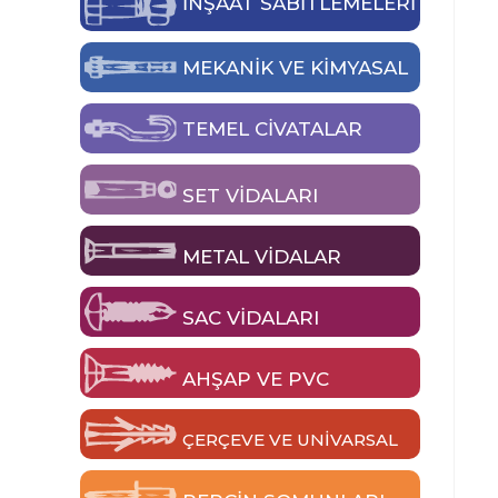
İNŞAAT SABİTLEMELERİ
MEKANIK VE KIMYASAL
TEMEL CIVATALAR
SET VIDALARI
METAL VIDALAR
SAC VIDALARI
AHŞAP VE PVC
ÇERÇEVE VE UNIVARSAL