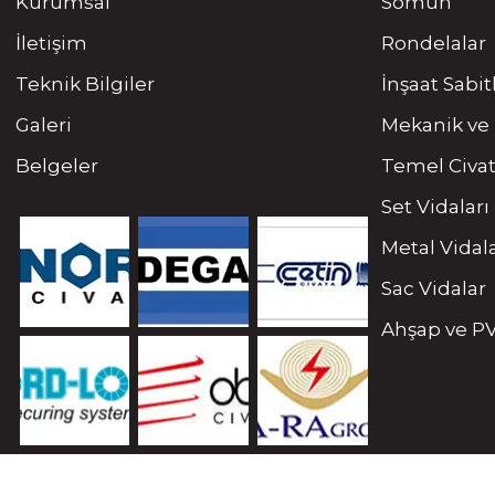
Kurumsal
Somun
İletişim
Rondelalar
Teknik Bilgiler
İnşaat Sabi
Galeri
Mekanik ve 
Belgeler
Temel Civat
Set Vidaları
Metal Vidal
Sac Vidalar
Ahşap ve PV