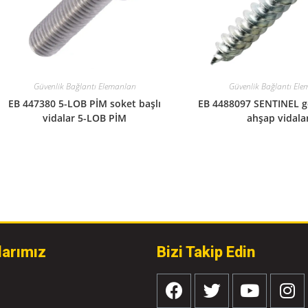
Güvenlik Bağlantı Elemanları
Güvenlik Bağlantı Ele
EB 447380 5-LOB PİM soket başlı
EB 4488097 SENTINEL 
vidalar 5-LOB PİM
ahşap vidala
larımız
Bizi Takip Edin