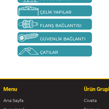
ÇELIK YAPILAR
FLANŞ BAĞLANTISI
GÜVENLIK BAĞLANTI
ÇATILAR
Menu
Ürün Grup
Ana Sayfa
Civata