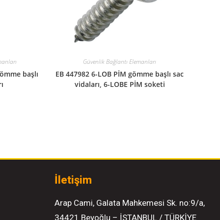
manları
Güvenlik Bağlantı Elemanları
gömme başlı
EB 447982 6-LOB PİM gömme başlı sac
rı
vidaları, 6-LOBE PİM soketi
İletişim
Arap Cami, Galata Mahkemesi Sk. no:9/a,
34421 Beyoğlu – İSTANBUL / TÜRKİYE