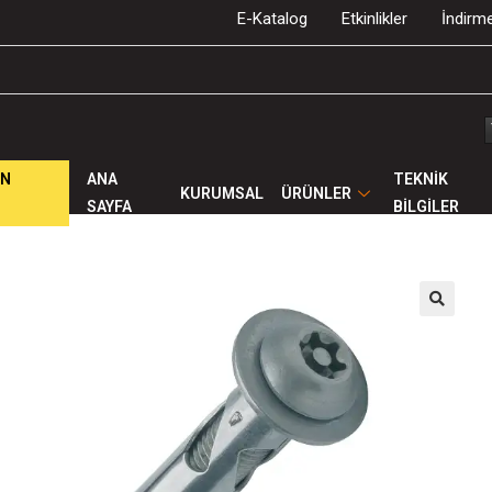
E-Katalog
Etkinlikler
İndirme
ÜN
ANA
TEKNİK
KURUMSAL
ÜRÜNLER
SAYFA
BİLGİLER