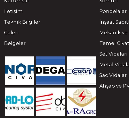
Kurumsal
Somun
İletişim
Rondelalar
Teknik Bilgiler
İnşaat Sabi
Galeri
Mekanik ve 
Belgeler
Temel Civat
Set Vidaları
Metal Vidal
Sac Vidalar
Ahşap ve PV