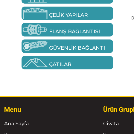
ÇELIK YAPILAR
D
FLANŞ BAĞLANTISI
GÜVENLIK BAĞLANTI
ÇATILAR
Menu
Ürün Grup
Ana Sayfa
Civata