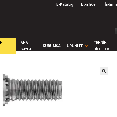
E-Katalog
Etkinlikler
İndirme
ÜN
ANA
TEKNİK
KURUMSAL
ÜRÜNLER
SAYFA
BİLGİLER