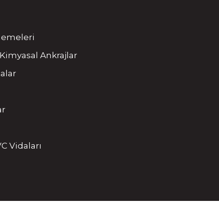
tlemeleri
Kimyasal Ankrajlar
alar
ar
C Vidaları