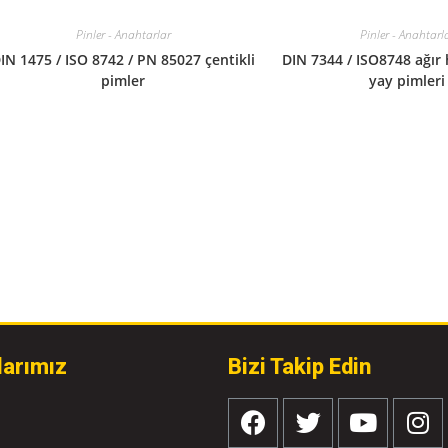
Pinler - Anahtarl
Pinler - Anahtarlar
DIN 7344 / ISO8748 ağır
IN 1475 / ISO 8742 / PN 85027 çentikli
yay pimleri
pimler
larımız
Bizi Takip Edin