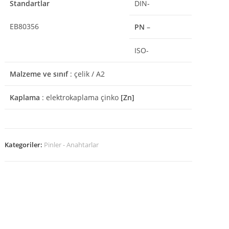
Standartlar
DIN-
EB80356
PN
–
ISO-
Malzeme ve sınıf
: çelik / A2
Kaplama
: elektrokaplama çinko
[Zn]
Kategoriler:
Pinler - Anahtarlar