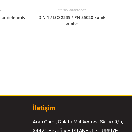
Pinler - Anahtarlar
ar
DIN 1 / ISO 2339 / PN 85020 konik
 haddelenmiş
pimler
İletişim
Arap Cami, Galata Mahkemesi Sk. no:9/a,
34421 Beyoğlu – İSTANBUL / TÜRKİYE