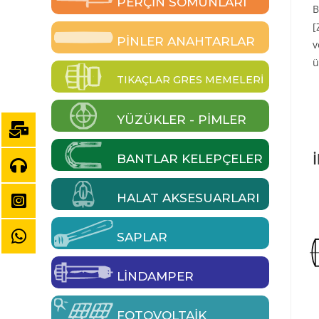
PERÇIN SOMUNLARI
B
[
PINLER ANAHTARLAR
v
ü
TIKAÇLAR GRES MEMELERI
YÜZÜKLER - PIMLER
İ
BANTLAR KELEPÇELER
HALAT AKSESUARLARI
SAPLAR
LINDAMPER
FOTOVOLTAIK