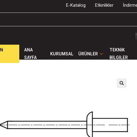
E-Katalog
Etkinlikler
İndirme
ÜN
ANA
TEKNİK
KURUMSAL
ÜRÜNLER
SAYFA
BİLGİLER