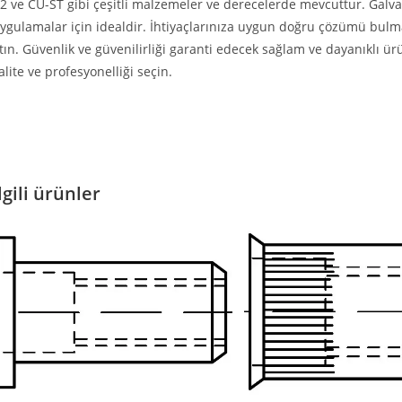
2 ve CU-ST gibi çeşitli malzemeler ve derecelerde mevcuttur. Galvan
ygulamalar için idealdir. İhtiyaçlarınıza uygun doğru çözümü bul
tın. Güvenlik ve güvenilirliği garanti edecek sağlam ve dayanıklı ür
alite ve profesyonelliği seçin.
lgili ürünler