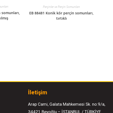
munları
Perçinler ve Perçin Somunları
n somunları,
EB 88481 Konik kör perçin somunları,
ılmış
tırtıklı
İletişim
Arap Cami, Galata Mahkemesi Sk. no:9/a,
34421 Beyoğlu – İSTANBUL / TÜRKİYE