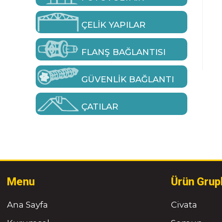
ÇELIK YAPILAR
FLANŞ BAĞLANTISI
GÜVENLIK BAĞLANTI
ÇATILAR
Menu
Ürün Grup
Ana Sayfa
Civata