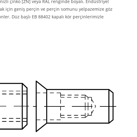
izli çinko [ZN] veya RAL renginde boyalı. Endüstriyel
mak için geniş perçin ve perçin somunu yelpazemize göz
ünler. Düz başlı EB 88402 kapalı kör perçinlerimizle