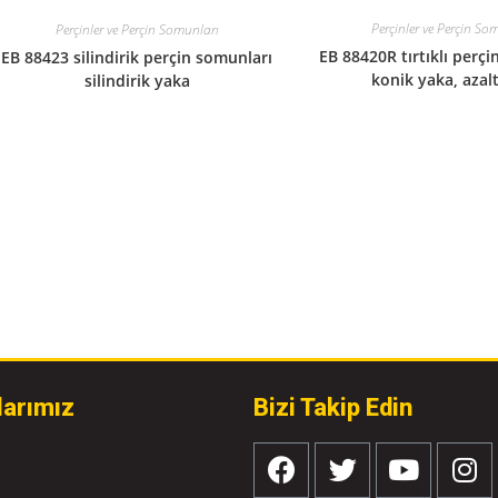
Perçinler ve Perçin So
Perçinler ve Perçin Somunları
EB 88420R tırtıklı perçi
EB 88423 silindirik perçin somunları
konik yaka, azalt
silindirik yaka
larımız
Bizi Takip Edin