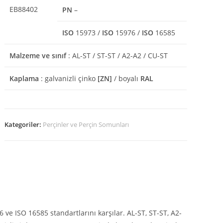
EB88402
PN
–
ISO
15973 /
ISO
15976 /
ISO
16585
Malzeme ve sınıf
: AL-ST / ST-ST / A2-A2 / CU-ST
Kaplama
: galvanizli çinko
[ZN]
/ boyalı
RAL
Kategoriler:
Perçinler ve Perçin Somunları
 ve ISO 16585 standartlarını karşılar. AL-ST, ST-ST, A2-