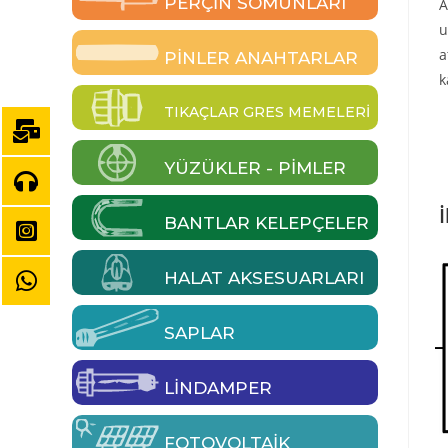
PERÇIN SOMUNLARI
A
u
a
PINLER ANAHTARLAR
k
TIKAÇLAR GRES MEMELERI
YÜZÜKLER - PIMLER
İ
BANTLAR KELEPÇELER
HALAT AKSESUARLARI
SAPLAR
LINDAMPER
FOTOVOLTAIK