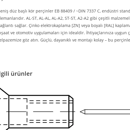
eniş düz başlı kör perçinler EB 88409 / ~DIN 7337 C, endüstri standa
lemanlarıdır. AL-ST, AL-AL, AL-A2, ST-ST, A2-A2 gibi çeşitli malzem
ağlantı sağlar. Çinko elektrokaplama [ZN] veya boyalı [RAL] kaplama
nşaat ve otomotiv uygulamaları için idealdir. İhtiyaçlarınıza uygu
elpazemize göz atın. Güçlü, dayanıklı ve montajı kolay – bu perçinler 
lgili ürünler