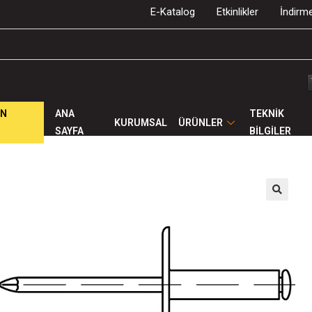
E-Katalog
Etkinlikler
İndirme
ÜN
ANA
TEKNİK
KURUMSAL
ÜRÜNLER
SAYFA
BİLGİLER