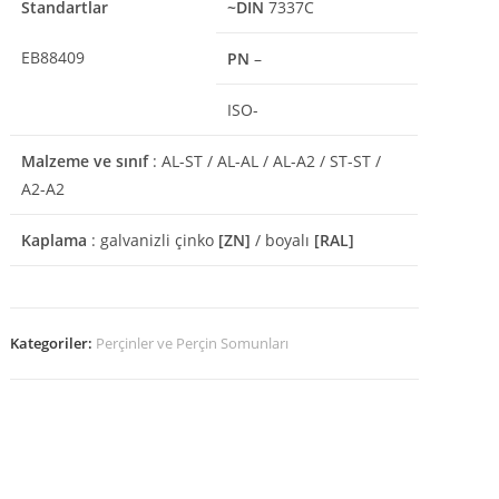
Standartlar
~DIN
7337C
EB88409
PN
–
ISO-
Malzeme ve sınıf
: AL-ST / AL-AL / AL-A2 / ST-ST /
A2-A2
Kaplama
: galvanizli çinko
[ZN]
/ boyalı
[RAL]
Kategoriler:
Perçinler ve Perçin Somunları