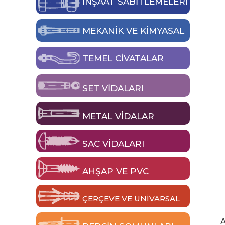
İNŞAAT SABİTLEMELERİ
MEKANIK VE KIMYASAL
TEMEL CIVATALAR
SET VIDALARI
METAL VIDALAR
SAC VIDALARI
AHŞAP VE PVC
ÇERÇEVE VE UNIVARSAL