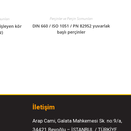
Perçinler ve Perçin Somunları
munları
DIN 660 / ISO 1051 / PN 82952 yuvarlak
işleyen kör
başlı perçinler
z)
İletişim
Arap Cami, Galata Mahkemesi Sk. no:9/a,
34421 Beyoğlu – İSTANBUL / TÜRKİYE