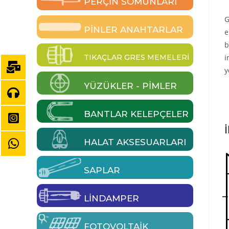
PERÇIN SOMUNLARI
G
PINLER ANAHTARLAR
e
b
TIKAÇLAR GRES MEMELERI
i
y
YÜZÜKLER - PIMLER
BANTLAR KELEPÇELER
İ
HALAT AKSESUARLARI
SAPLAR
LINDAMPER
FOTOVOLTAIK