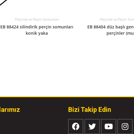
Perçinler ve Perçin Somunları
Perçinler ve Perçin So
EB 88424 silindirik perçin somunları
EB 88404 düz başlı gen
konik yaka
perçinler (mu
larımız
Bizi Takip Edin