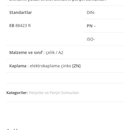
Standartlar
DIN-
EB
88423 R
PN
–
ISO-
Malzeme ve sınıf
: çelik / A2
Kaplama
: elektrokaplama çinko
[ZN]
Kategoriler:
Perçinler ve Perçin Somunları