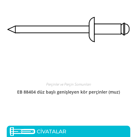
Perçinler ve Perçin Somunları
EB 88404 düz başlı genişleyen kör perçinler (muz)
CİVATALAR