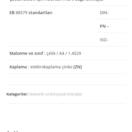
EB
88579
standartları
DIN-
PN
–
ISO-
Malzeme ve sınıf
: çelik / A4 / 1.4529
Kaplama
: elektrokaplama çinko
[ZN]
Kategoriler:
Mekanik ve Kimyasal Ankrajlar