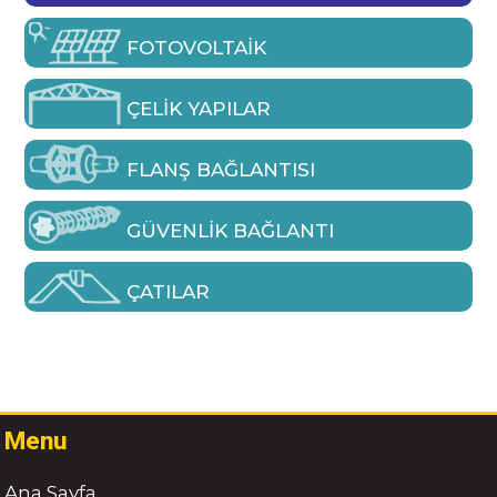
FOTOVOLTAIK
ÇELIK YAPILAR
FLANŞ BAĞLANTISI
GÜVENLIK BAĞLANTI
ÇATILAR
Menu
Ana Sayfa