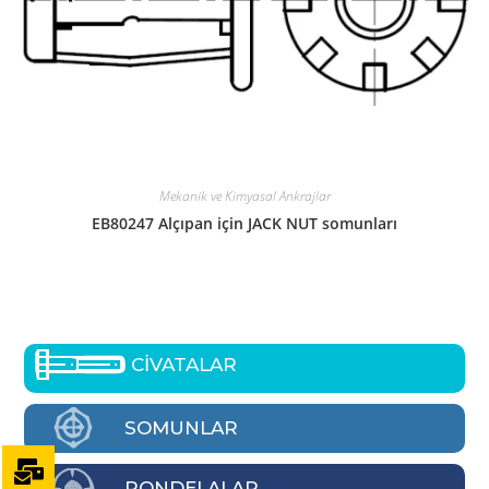
Mekanik ve Kimyasal Ankrajlar
EB80247 Alçıpan için JACK NUT somunları
CİVATALAR
SOMUNLAR
RONDELALAR