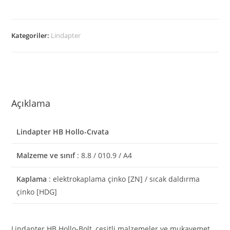
Kategoriler:
Lindapter
Açıklama
Lindapter HB Hollo-Cıvata
Malzeme ve sınıf
: 8.8 / 010.9 / A4
Kaplama
: elektrokaplama çinko [ZN] / sıcak daldırma
çinko [HDG]
Lindapter HB Hollo-Bolt, çeşitli malzemeler ve mukavemet