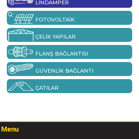
LINDAMPER
FOTOVOLTAIK
ÇELIK YAPILAR
FLANŞ BAĞLANTISI
GÜVENLIK BAĞLANTI
ÇATILAR
Menu