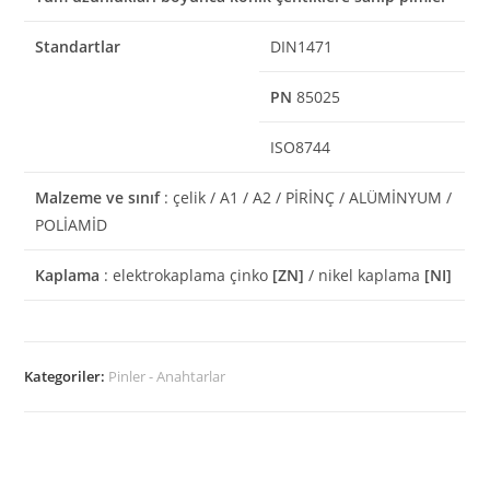
Standartlar
DIN1471
PN
85025
ISO8744
Malzeme ve sınıf
: çelik / A1 / A2 / PİRİNÇ / ALÜMİNYUM /
POLİAMİD
Kaplama
: elektrokaplama çinko
[ZN]
/ nikel kaplama
[NI]
Kategoriler:
Pinler - Anahtarlar