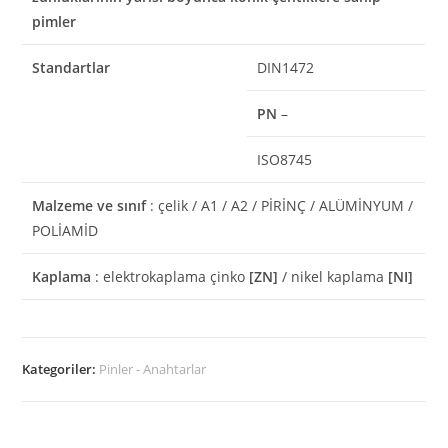
pimler
Standartlar
DIN1472
PN
–
ISO8745
Malzeme ve sınıf
: çelik / A1 / A2 / PİRİNÇ / ALÜMİNYUM /
POLİAMİD
Kaplama
: elektrokaplama çinko
[ZN]
/ nikel kaplama
[NI]
Kategoriler:
Pinler - Anahtarlar