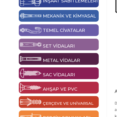
İNŞAAT SABİTLEMELERİ
MEKANIK VE KIMYASAL
TEMEL CIVATALAR
SET VIDALARI
METAL VIDALAR
SAC VIDALARI
AHŞAP VE PVC
D
ÇERÇEVE VE UNIVARSAL
a
k