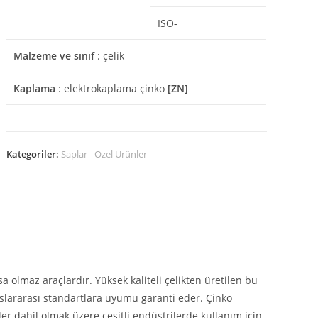
ISO-
Malzeme ve sınıf
: çelik
Kaplama
: elektrokaplama çinko
[ZN]
Kategoriler:
Saplar - Özel Ürünler
 olmaz araçlardır. Yüksek kaliteli çelikten üretilen bu
luslararası standartlara uyumu garanti eder. Çinko
er dahil olmak üzere çeşitli endüstrilerde kullanım için