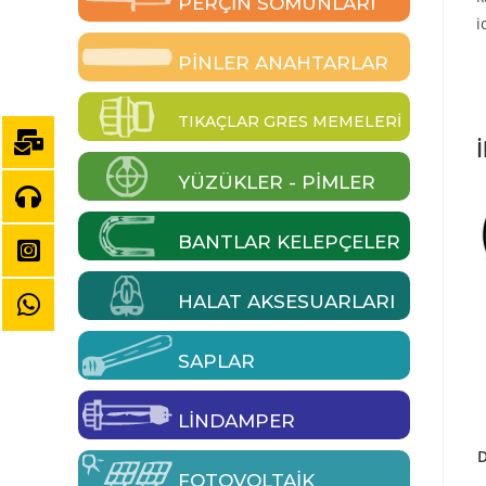
PERÇIN SOMUNLARI
i
PINLER ANAHTARLAR
TIKAÇLAR GRES MEMELERI
İ
YÜZÜKLER - PIMLER
BANTLAR KELEPÇELER
HALAT AKSESUARLARI
SAPLAR
LINDAMPER
D
FOTOVOLTAIK