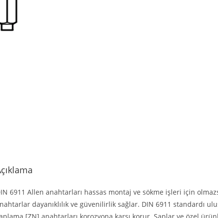
Açıklama
IN 6911 Allen anahtarları hassas montaj ve sökme işleri için olmazsa
nahtarlar dayanıklılık ve güvenilirlik sağlar. DIN 6911 standardı u
aplama [ZN] anahtarları korozyona karşı korur. Saplar ve özel ürünl