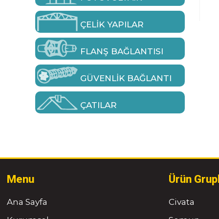
ÇELIK YAPILAR
FLANŞ BAĞLANTISI
GÜVENLIK BAĞLANTI
ÇATILAR
Menu
Ürün Grup
Ana Sayfa
Civata