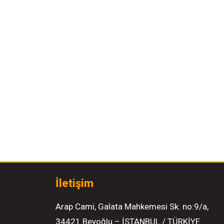
İletişim
Arap Cami, Galata Mahkemesi Sk. no:9/a,
34421 Beyoğlu – İSTANBUL / TÜRKİYE