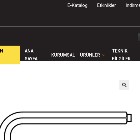
E-Katalog
Etkinlikler
İndirme
ÜN
ANA
TEKNİK
KURUMSAL
ÜRÜNLER
SAYFA
BİLGİLER