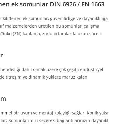
lenen ek somunlar DIN 6926 / EN 1663
kilitlenen ek somunlar, güvenilirliğe ve dayanıklılığa
ınıf malzemelerden üretilen bu somunlar, çalışma
Çinko [ZN] kaplama, zorlu ortamlarda uzun süreli
ir
endisliği dahil olmak üzere çok çeşitli endüstriyel
likle titreşim ve dinamik yüklere maruz kalan
um
kemmel bir uyum ve montaj kolaylığı sağlar. Konik yaka
rlar. Somunlarımızı seçerek, bağlantılarınızın dayanıklı