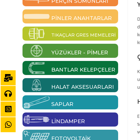
PERÇIN SOMUNLARI
PINLER ANAHTARLAR
D
d
k
TIKAÇLAR GRES MEMELERI
k
YÜZÜKLER - PIMLER
BANTLAR KELEPÇELER
K
u
HALAT AKSESUARLARI
u
SAPLAR
E
LINDAMPER
s
v
FOTOVOLTAIK