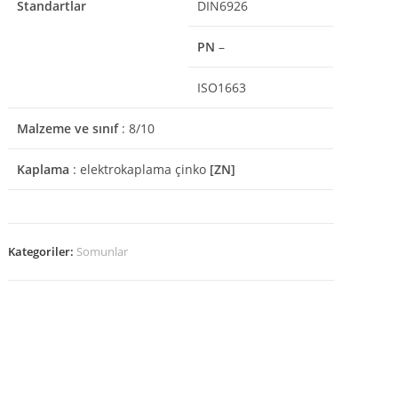
Standartlar
DIN6926
PN
–
ISO1663
Malzeme ve sınıf
: 8/10
Kaplama
: elektrokaplama çinko
[ZN]
Kategoriler:
Somunlar