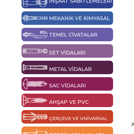
İNŞAAT SABİTLEMELERİ
MEKANIK VE KIMYASAL
TEMEL CIVATALAR
SET VIDALARI
METAL VIDALAR
SAC VIDALARI
AHŞAP VE PVC
ÇERÇEVE VE UNIVARSAL