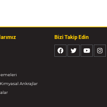
larımız
Bizi Takip Edin
tlemeleri
Kimyasal Ankrajlar
alar