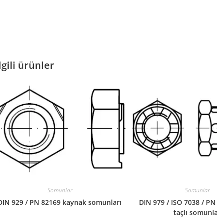
lgili ürünler
Somunlar
Somunlar
DIN 929 / PN 82169 kaynak somunları
DIN 979 / ISO 7038 / PN
taçlı somunl