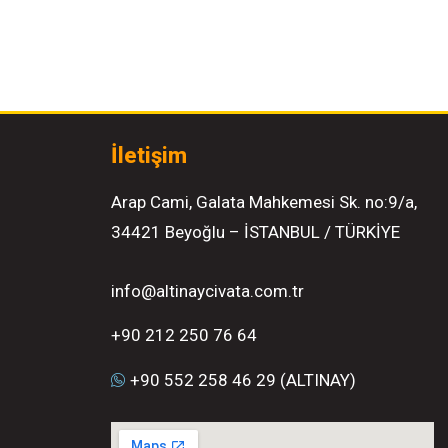
İletişim
Arap Cami, Galata Mahkemesi Sk. no:9/a,
34421 Beyoğlu – İSTANBUL / TÜRKİYE
info@altinaycivata.com.tr
+90 212 250 76 64
+90 552 258 46 29 (ALTINAY)