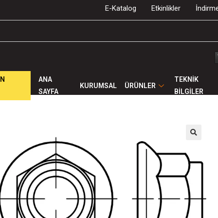
E-Katalog
Etkinlikler
İndirme
ÜN
ANA
TEKNİK
KURUMSAL
ÜRÜNLER
SAYFA
BİLGİLER