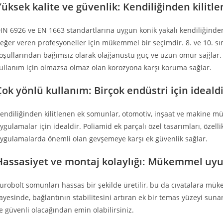
Yüksek kalite ve güvenlik: Kendiliğinden kilit
IN 6926 ve EN 1663 standartlarına uygun konik yakalı kendiliğinden 
eğer veren profesyoneller için mükemmel bir seçimdir. 8. ve 10. s
oşullarından bağımsız olarak olağanüstü güç ve uzun ömür sağlar. 
ullanım için olmazsa olmaz olan korozyona karşı koruma sağlar.
Çok yönlü kullanım: Birçok endüstri için ideald
endiliğinden kilitlenen ek somunlar, otomotiv, inşaat ve makine müh
ygulamalar için idealdir. Poliamid ek parçalı özel tasarımları, özel
ygulamalarda önemli olan gevşemeye karşı ek güvenlik sağlar.
Hassasiyet ve montaj kolaylığı: Mükemmel uy
urobolt somunları hassas bir şekilde üretilir, bu da cıvatalara mü
ayesinde, bağlantının stabilitesini artıran ek bir temas yüzeyi suna
e güvenli olacağından emin olabilirsiniz.