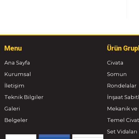
Menu
Ürün Grup
Ana Sayfa
Civata
Kurumsal
Somun
İletişim
Rondelalar
Teknik Bilgiler
İnşaat Sabi
Galeri
Mekanik ve 
Belgeler
Temel Civat
Set Vidaları