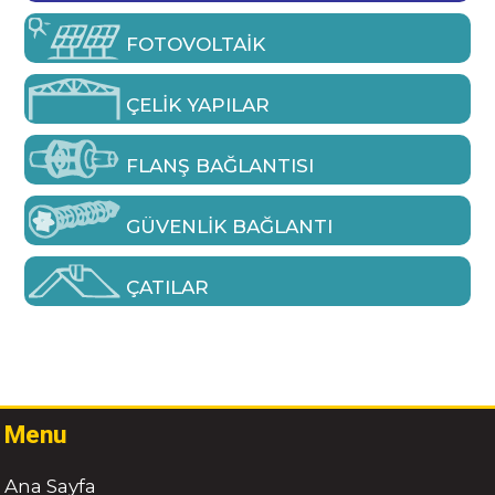
FOTOVOLTAIK
ÇELIK YAPILAR
FLANŞ BAĞLANTISI
GÜVENLIK BAĞLANTI
ÇATILAR
Menu
Ana Sayfa