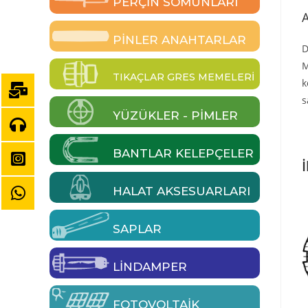
PERÇIN SOMUNLARI
PINLER ANAHTARLAR
D
M
TIKAÇLAR GRES MEMELERI
k
s
YÜZÜKLER - PIMLER
BANTLAR KELEPÇELER
İ
HALAT AKSESUARLARI
SAPLAR
LINDAMPER
FOTOVOLTAIK