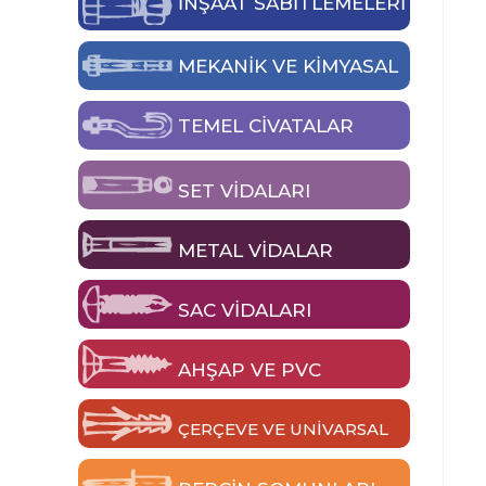
İNŞAAT SABİTLEMELERİ
MEKANIK VE KIMYASAL
TEMEL CIVATALAR
SET VIDALARI
METAL VIDALAR
SAC VIDALARI
AHŞAP VE PVC
ÇERÇEVE VE UNIVARSAL