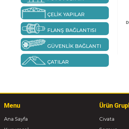
ÇELIK YAPILAR
D
FLANŞ BAĞLANTISI
GÜVENLIK BAĞLANTI
ÇATILAR
Menu
Ürün Grup
Ana Sayfa
Civata