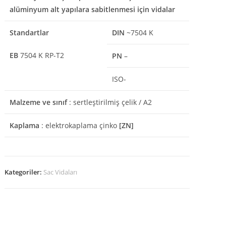
alüminyum alt yapılara sabitlenmesi için vidalar
Standartlar
DIN
~7504 K
EB
7504 K RP-T2
PN
–
ISO-
Malzeme ve sınıf
: sertleştirilmiş çelik / A2
Kaplama
: elektrokaplama çinko
[ZN]
Kategoriler:
Sac Vidaları