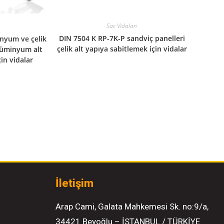
Sac Vidaları
DIN 7504 K RP-7K-P sandviç panelleri
nyum ve çelik
çelik alt yapıya sabitlemek için vidalar
 alüminyum alt
in vidalar
İletişim
Arap Cami, Galata Mahkemesi Sk. no:9/a,
34421 Beyoğlu – İSTANBUL / TÜRKİYE