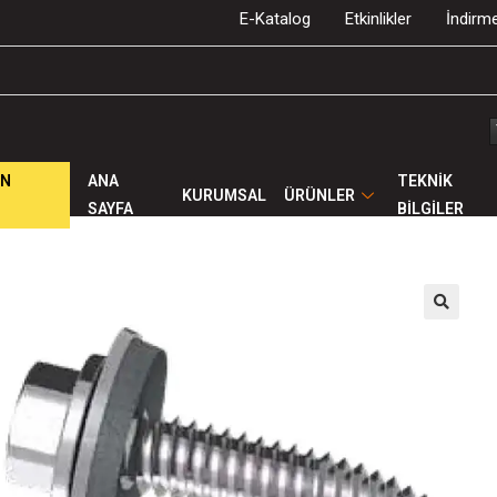
E-Katalog
Etkinlikler
İndirme
ÜN
ANA
TEKNİK
KURUMSAL
ÜRÜNLER
SAYFA
BİLGİLER