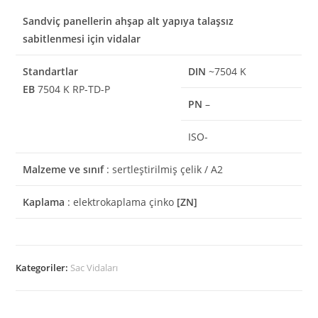
Sandviç panellerin ahşap alt yapıya talaşsız
sabitlenmesi için vidalar
Standartlar
DIN
~7504 K
EB
7504 K RP-TD-P
PN
–
ISO-
Malzeme ve sınıf
: sertleştirilmiş çelik / A2
Kaplama
: elektrokaplama çinko
[ZN]
Kategoriler:
Sac Vidaları