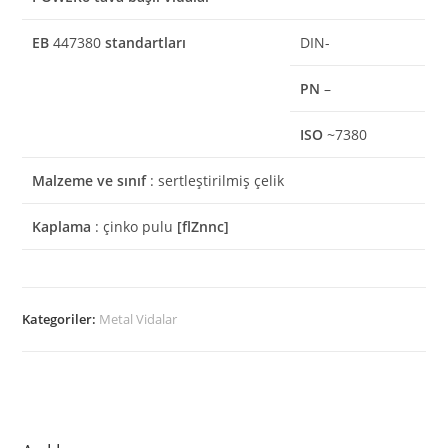
EB
447380
standartları
DIN-
PN
–
ISO
~7380
Malzeme ve sınıf
: sertleştirilmiş çelik
Kaplama
: çinko pulu
[flZnnc]
Kategoriler:
Metal Vidalar