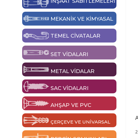
İNŞAAT SABİTLEMELERİ
MEKANIK VE KIMYASAL
TEMEL CIVATALAR
SET VIDALARI
METAL VIDALAR
SAC VIDALARI
AHŞAP VE PVC
ÇERÇEVE VE UNIVARSAL
2