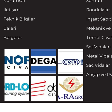
Kurumsal
Somun
İletişim
Rondelalar
Teknik Bilgiler
İnşaat Sabi
Galeri
Mekanik ve 
Belgeler
Temel Civat
Set Vidaları
Metal Vidal
Sac Vidalar
Ahşap ve PV