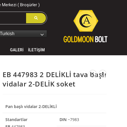
 Merkezi ( Broşürler )
Turkish
GALERİ
İLETİŞİM
EB 447983 2 DELİKLİ tava başlı
vidalar 2-DELİK soket
Pan başlı vidalar 2-DELİKLİ
Standartlar
DIN
~7983
EB
447983