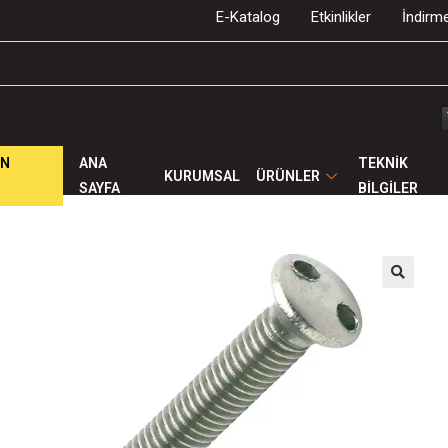
E-Katalog
Etkinlikler
İndirme
ÜN
ANA
TEKNİK
KURUMSAL
ÜRÜNLER
SAYFA
BİLGİLER