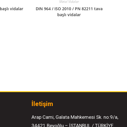
Metal Vidalar
başlı vidalar
DIN 964 / ISO 2010 / PN 82211 tava
başlı vidalar
İletişim
Arap Cami, Galata Mahkemesi Sk. no:9/a,
34421 Beyoğlu – İSTANBUL / TÜRKİYE