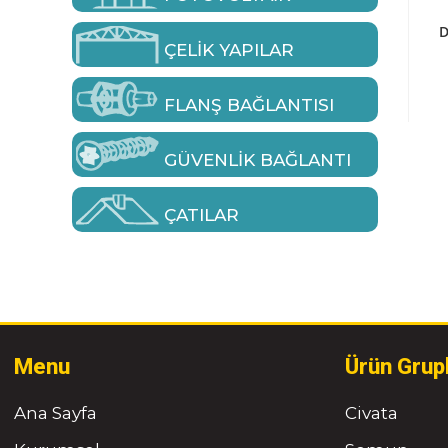
D
ÇELIK YAPILAR
FLANŞ BAĞLANTISI
GÜVENLIK BAĞLANTI
ÇATILAR
Menu
Ürün Grup
Ana Sayfa
Civata