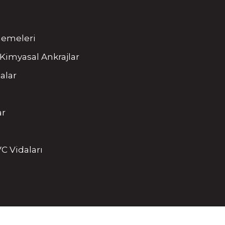
tlemeleri
Kimyasal Ankrajlar
alar
ar
C Vidaları