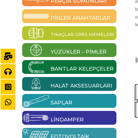
PERÇIN SOMUNLARI
m
b
o
PINLER ANAHTARLAR
k
TIKAÇLAR GRES MEMELERI
YÜZÜKLER - PIMLER
İ
BANTLAR KELEPÇELER
HALAT AKSESUARLARI
SAPLAR
LINDAMPER
FOTOVOLTAIK