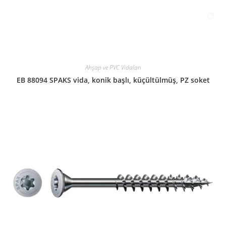
Ahşap ve PVC Vidaları
EB 88094 SPAKS vida, konik başlı, küçültülmüş, PZ soket