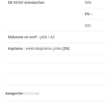
EB
88088
standartları
DIN-
PN
–
ISO-
Malzeme ve sınıf
: çelik / A2
Kaplama
: elektrokaplama çinko
[ZN]
Kategoriler:
Somunlar