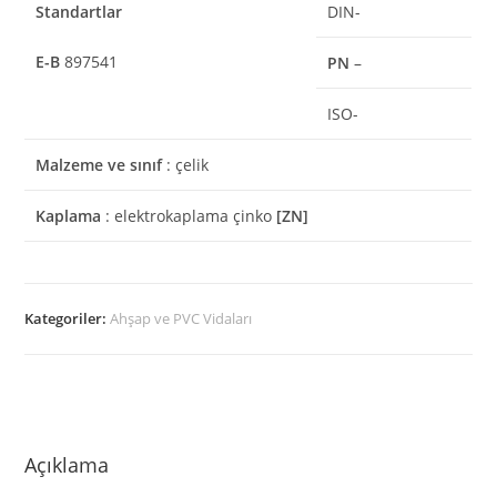
Standartlar
DIN-
E-B
897541
PN
–
ISO-
Malzeme ve sınıf
: çelik
Kaplama
: elektrokaplama çinko
[ZN]
Kategoriler:
Ahşap ve PVC Vidaları
Açıklama