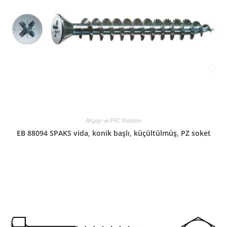
Ahşap ve PVC Vidaları
EB 88094 SPAKS vida, konik başlı, küçültülmüş, PZ soket