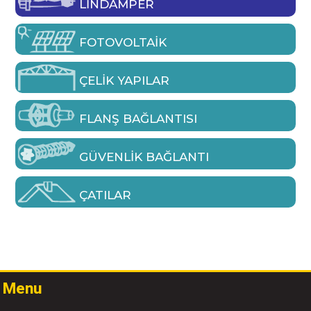
LINDAMPER
FOTOVOLTAIK
ÇELIK YAPILAR
FLANŞ BAĞLANTISI
GÜVENLIK BAĞLANTI
ÇATILAR
Menu