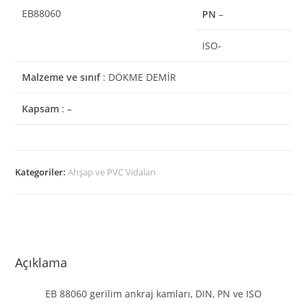
EB88060
PN
–
ISO-
Malzeme ve sınıf
: DÖKME DEMİR
Kapsam
: –
Kategoriler:
Ahşap ve PVC Vidaları
Açıklama
EB 88060 gerilim ankraj kamları, DIN, PN ve ISO