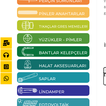
PERÇIN SOMUNLARI
Y
8
g
PINLER ANAHTARLAR
TIKAÇLAR GRES MEMELERI
YÜZÜKLER - PIMLER
İ
BANTLAR KELEPÇELER
HALAT AKSESUARLARI
SAPLAR
LINDAMPER
FOTOVOLTAIK