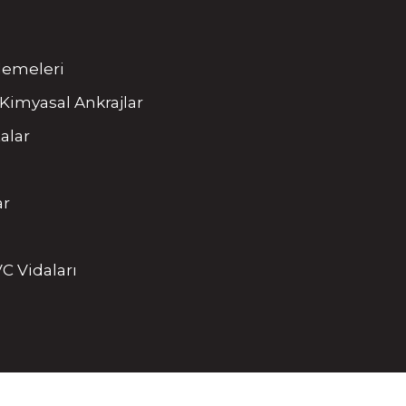
tlemeleri
Kimyasal Ankrajlar
alar
ar
C Vidaları