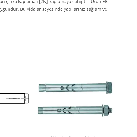
ayan çinko kaplamalı [ZN] kaplamaya sahiptir. Ürün EB
 uygundur. Bu vidalar sayesinde yapılarınız sağlam ve