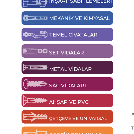
İNŞAAT SABİTLEMELERİ
MEKANIK VE KIMYASAL
TEMEL CIVATALAR
SET VIDALARI
METAL VIDALAR
SAC VIDALARI
AHŞAP VE PVC
ÇERÇEVE VE UNIVARSAL
T