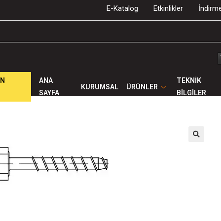
E-Katalog
Etkinlikler
İndirme
ÜN
ANA
TEKNİK
KURUMSAL
ÜRÜNLER
SAYFA
BİLGİLER