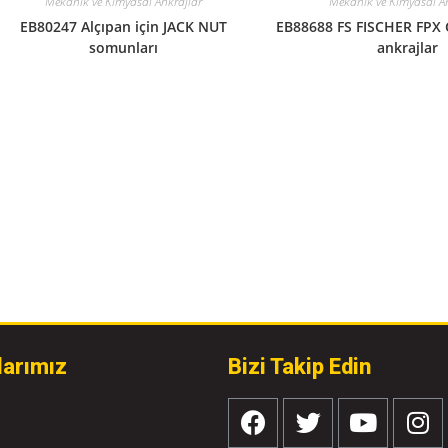
Mekanik ve Kimyasal Ankrajlar
Mekanik ve Kimyasal A
EB80247 Alçıpan için JACK NUT
EB88688 FS FISCHER FPX 
somunları
ankrajlar
larımız
Bizi Takip Edin