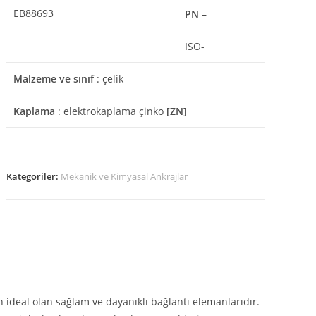
EB88693
PN
–
ISO-
Malzeme ve sınıf
: çelik
Kaplama
: elektrokaplama çinko
[ZN]
Kategoriler:
Mekanik ve Kimyasal Ankrajlar
ideal olan sağlam ve dayanıklı bağlantı elemanlarıdır.