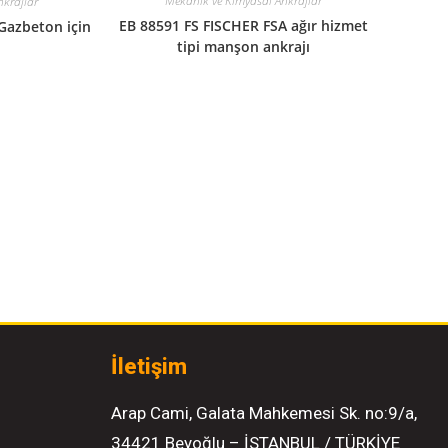
Mekanik ve Kimyasal Ankrajlar
nkrajlar
EB 88591 FS FISCHER FSA ağır hizmet
Gazbeton için
tipi manşon ankrajı
İletişim
Arap Cami, Galata Mahkemesi Sk. no:9/a,
34421 Beyoğlu – İSTANBUL / TÜRKİYE