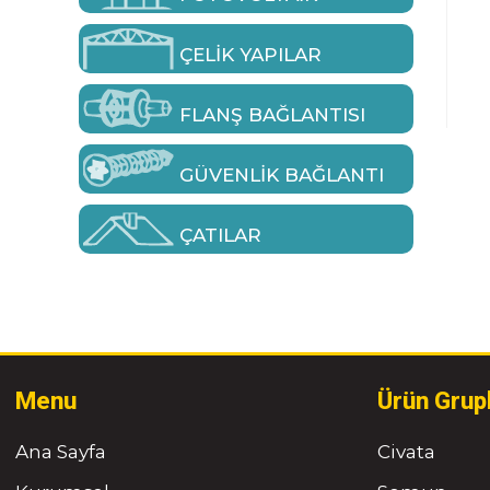
ÇELIK YAPILAR
FLANŞ BAĞLANTISI
GÜVENLIK BAĞLANTI
ÇATILAR
Menu
Ürün Grup
Ana Sayfa
Civata