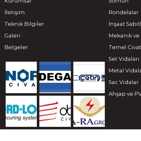
Kurumsal
Somun
İletişim
Rondelalar
Teknik Bilgiler
İnşaat Sabi
Galeri
Mekanik ve 
Belgeler
Temel Civat
Set Vidaları
Metal Vidal
Sac Vidalar
Ahşap ve PV