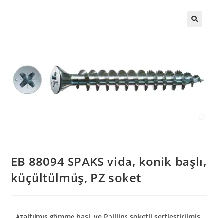
EB 88094 SPAKS vida, konik başlı,
küçültülmüş, PZ soket
Azaltılmış gömme başlı ve Phillips soketli sertleştirilmiş