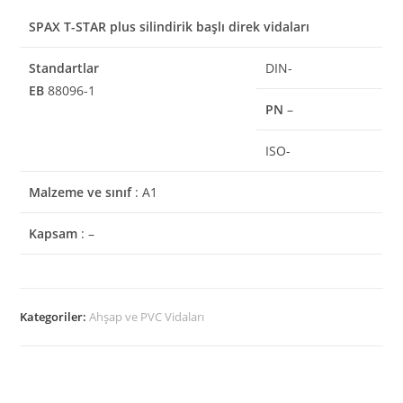
SPAX T-STAR plus silindirik başlı direk vidaları
Standartlar
DIN-
EB
88096-1
PN
–
ISO-
Malzeme ve sınıf
: A1
Kapsam
: –
Kategoriler:
Ahşap ve PVC Vidaları