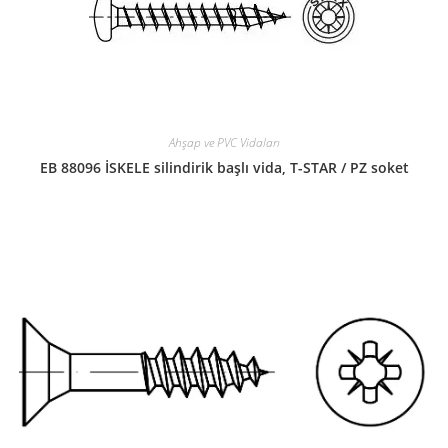
Ahşap ve PVC Vidaları
EB 88096 İSKELE silindirik başlı vida, T-STAR / PZ soket