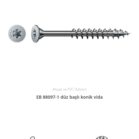
Ahşap ve PVC Vidaları
EB 88097-1 düz başlı konik vida