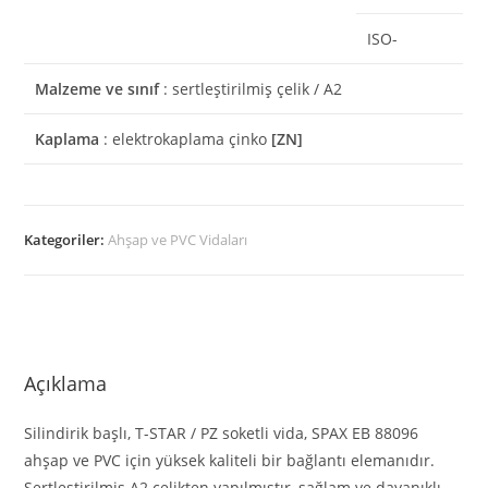
ISO-
Malzeme ve sınıf
: sertleştirilmiş çelik / A2
Kaplama
: elektrokaplama çinko
[ZN]
Kategoriler:
Ahşap ve PVC Vidaları
Açıklama
Silindirik başlı, T-STAR / PZ soketli vida, SPAX EB 88096
ahşap ve PVC için yüksek kaliteli bir bağlantı elemanıdır.
Sertleştirilmiş A2 çelikten yapılmıştır, sağlam ve dayanıklı