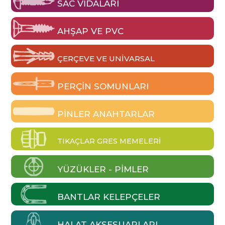
SAC VIDALARI
AHŞAP VE PVC
ÇERÇEVE VE UNIVARSAL
PERÇIN SOMUNLARI
PINLER ANAHTARLAR
TIKAÇLAR GRES MEMELERI
YÜZÜKLER - PIMLER
BANTLAR KELEPÇELER
HALAT AKSESUARLARI