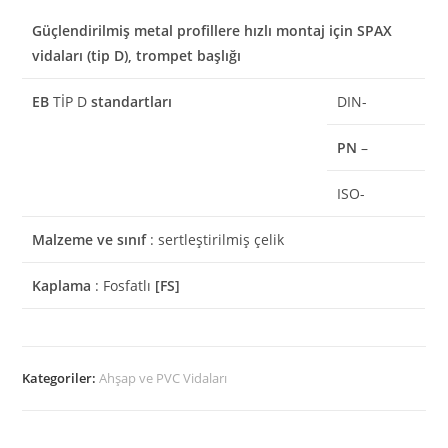
Güçlendirilmiş metal profillere hızlı montaj için SPAX
vidaları (tip D), trompet başlığı
EB
TİP D
standartları
DIN-
PN
–
ISO-
Malzeme ve sınıf
: sertleştirilmiş çelik
Kaplama
: Fosfatlı
[FS]
Kategoriler:
Ahşap ve PVC Vidaları