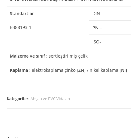
Standartlar
DIN-
EB88193-1
PN
–
ISO-
Malzeme ve sınıf
: sertleştirilmiş çelik
Kaplama
: elektrokaplama çinko
[ZN]
/ nikel kaplama
[NI]
Kategoriler:
Ahşap ve PVC Vidaları