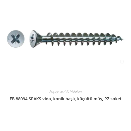
Ahşap ve PVC Vidaları
EB 88094 SPAKS vida, konik başlı, küçültülmüş, PZ soket