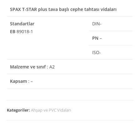
SPAX T-STAR plus tava başlı cephe tahtası vidaları
Standartlar
DIN-
EB
89018-1
PN
–
ISO-
Malzeme ve sınıf
: A2
Kapsam
: –
Kategoriler:
Ahşap ve PVC Vidaları