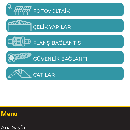
FOTOVOLTAIK
ÇELIK YAPILAR
FLANŞ BAĞLANTISI
GÜVENLIK BAĞLANTI
ÇATILAR
Menu
Ana Sayfa